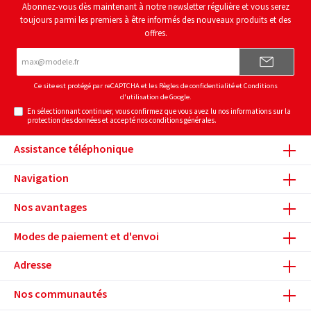
Abonnez-vous dès maintenant à notre newsletter régulière et vous serez
toujours parmi les premiers à être informés des nouveaux produits et des
offres.
Adresse
e-
mail*
Ce site est protégé par reCAPTCHA et les
Règles de confidentialité
et
Conditions
d'utilisation
de Google.
En sélectionnant continuer, vous confirmez que vous avez lu nos
informations sur la
protection des données
et accepté nos
conditions générales
.
Assistance téléphonique
Navigation
Nos avantages
Modes de paiement et d'envoi
Adresse
Nos communautés