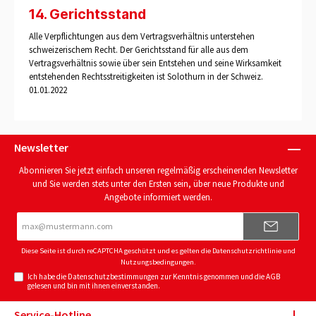
14. Gerichtsstand
Alle Verpflichtungen aus dem Vertragsverhältnis unterstehen
schweizerischem Recht. Der Gerichtsstand für alle aus dem
Vertragsverhältnis sowie über sein Entstehen und seine Wirksamkeit
entstehenden Rechtsstreitigkeiten ist Solothurn in der Schweiz.
01.01.2022
Newsletter
Abonnieren Sie jetzt einfach unseren regelmäßig erscheinenden Newsletter
und Sie werden stets unter den Ersten sein, über neue Produkte und
Angebote informiert werden.
E-
Mail-
Adresse*
Diese Seite ist durch reCAPTCHA geschützt und es gelten die
Datenschutzrichtlinie
und
Nutzungsbedingungen
.
Ich habe die
Datenschutzbestimmungen
zur Kenntnis genommen und die
AGB
gelesen und bin mit ihnen einverstanden.
Service-Hotline