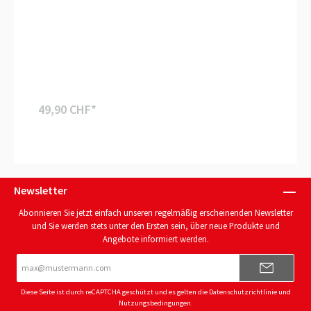
49,90 CHF*
Newsletter
Abonnieren Sie jetzt einfach unseren regelmäßig erscheinenden Newsletter
und Sie werden stets unter den Ersten sein, über neue Produkte und
Angebote informiert werden.
E-
Mail-
Adresse*
Diese Seite ist durch reCAPTCHA geschützt und es gelten die
Datenschutzrichtlinie
und
Nutzungsbedingungen
.