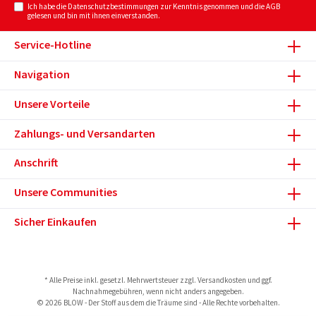
Ich habe die
Datenschutzbestimmungen
zur Kenntnis genommen und die
AGB
gelesen und bin mit ihnen einverstanden.
Service-Hotline
Navigation
Unsere Vorteile
Zahlungs- und Versandarten
Anschrift
Unsere Communities
Sicher Einkaufen
* Alle Preise inkl. gesetzl. Mehrwertsteuer zzgl.
Versandkosten
und ggf.
Nachnahmegebühren, wenn nicht anders angegeben.
© 2026 BLOW - Der Stoff aus dem die Träume sind - Alle Rechte vorbehalten.