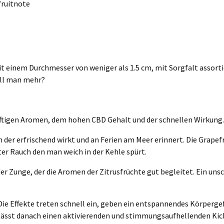
fruitnote
t einem Durchmesser von weniger als 1.5 cm, mit Sorgfalt assortie
ill man mehr?
äftigen Aromen, dem hohen CBD Gehalt und der schnellen Wirkung.
der erfrischend wirkt und an Ferien am Meer erinnert. Die Grapef
ter Rauch den man weich in der Kehle spürt.
r Zunge, der die Aromen der Zitrusfrüchte gut begleitet. Ein unsc
 Die Effekte treten schnell ein, geben ein entspannendes Körperg
rlässt danach einen aktivierenden und stimmungsaufhellenden Kic