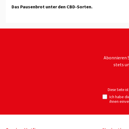
Das Pausenbrot unter den CBD-Sorten.
Abonnieren S
stets u
Diese Seite i
Ich habe d
ihnen einv