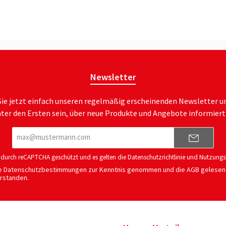
Newsletter
ie jetzt einfach unseren regelmäßig erscheinenden Newsletter u
nter den Ersten sein, über neue Produkte und Angebote informiert
E-
Mail-
Adresse*
st durch reCAPTCHA geschützt und es gelten die
Datenschutzrichtlinie
und
Nutzungs
ie
Datenschutzbestimmungen
zur Kenntnis genommen und die
AGB
gelesen 
erstanden.