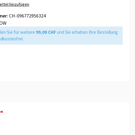
ttel hinzufügen
e
25g LIMONCELLO Violett
mer:
CH-096772956324
25g CANNATONIC Orange
LOW
len Sie für weitere
99,00 CHF
und Sie erhalten Ihre Bestellung
dkostenfrei.
"