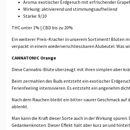
Aroma: exotischer Erdgeruch mit erfrischender Grape
Wirkung: aktivierend und stimmungsaufhellend
Stärke: 9/10
THC unter 1% | CBD bis zu 20%
Ein weiterer Preis-Kracher in unserem Sortiment! Blüten mi
verpackt in einem wiederverschliessbaren Alubeutel. Was w
CANNATONIC Orange
Diese Cannabis-Blüte überzeugt mit ihren simplen aber kr
Beim zermahlen des Buds entsteht ein exotischer Erdgeruch 
Ferienfeeling intensivieren. Es entsteht ein angenehm dich
Nach dem Rauchen bleibt ein bitter-saurer Geschmack auf de
ablenkt.
Man kann die Kraft dieser Sorte auch in der Wirkung spüren.
Gedankenknoten. Dieser Effekt hält aber kurz an und hinte