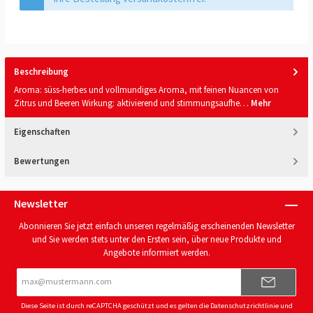
Beschreibung
Aroma: süss-herbes und vollmundiges Aroma, mit feinen Nuancen von
Zitrus und Beeren Wirkung: aktivierend und stimmungsaufhe…
Mehr
Eigenschaften
Bewertungen
Newsletter
Abonnieren Sie jetzt einfach unseren regelmäßig erscheinenden Newsletter
und Sie werden stets unter den Ersten sein, über neue Produkte und
Angebote informiert werden.
E-
Mail-
Adresse*
Diese Seite ist durch reCAPTCHA geschützt und es gelten die
Datenschutzrichtlinie
und