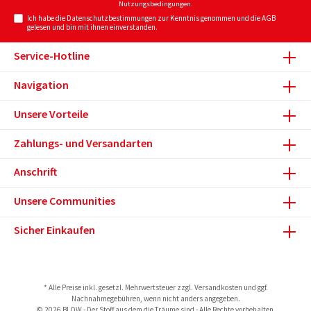
Nutzungsbedingungen
.
Ich habe die
Datenschutzbestimmungen
zur Kenntnis genommen und die
AGB
gelesen und bin mit ihnen einverstanden.
Service-Hotline
Navigation
Unsere Vorteile
Zahlungs- und Versandarten
Anschrift
Unsere Communities
Sicher Einkaufen
* Alle Preise inkl. gesetzl. Mehrwertsteuer zzgl.
Versandkosten
und ggf.
Nachnahmegebühren, wenn nicht anders angegeben.
© 2026 BLOW - Der Stoff aus dem die Träume sind - Alle Rechte vorbehalten.