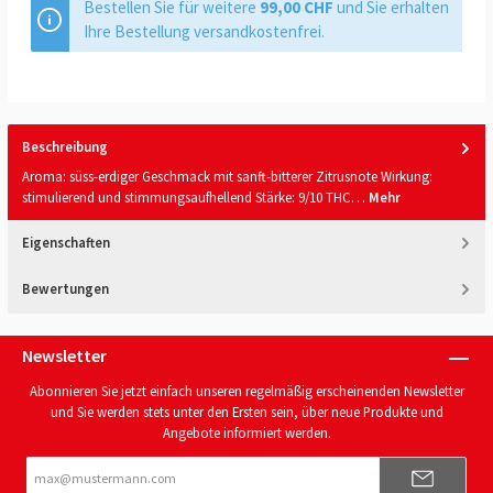
Bestellen Sie für weitere
99,00 CHF
und Sie erhalten
Ihre Bestellung versandkostenfrei.
Beschreibung
Aroma: süss-erdiger Geschmack mit sanft-bitterer Zitrusnote Wirkung:
stimulierend und stimmungsaufhellend Stärke: 9/10 THC…
Mehr
Eigenschaften
Bewertungen
Newsletter
Abonnieren Sie jetzt einfach unseren regelmäßig erscheinenden Newsletter
und Sie werden stets unter den Ersten sein, über neue Produkte und
Angebote informiert werden.
E-
Mail-