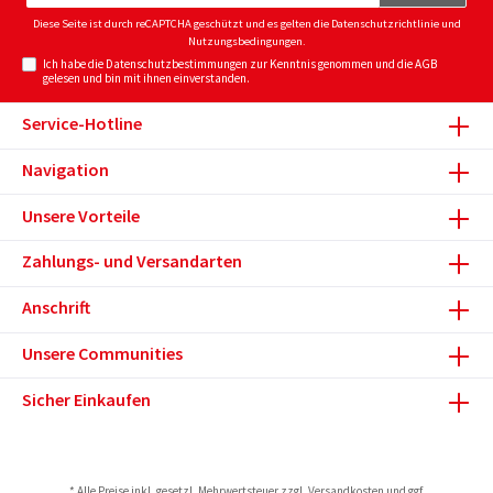
Adresse*
Diese Seite ist durch reCAPTCHA geschützt und es gelten die
Datenschutzrichtlinie
und
Nutzungsbedingungen
.
Ich habe die
Datenschutzbestimmungen
zur Kenntnis genommen und die
AGB
gelesen und bin mit ihnen einverstanden.
Service-Hotline
Navigation
Unsere Vorteile
Zahlungs- und Versandarten
Anschrift
Unsere Communities
Sicher Einkaufen
* Alle Preise inkl. gesetzl. Mehrwertsteuer zzgl.
Versandkosten
und ggf.