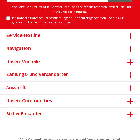
Adresse*
Diese Seite ist durch reCAPTCHA geschützt und es gelten die
Datenschutzrichtlinie
und
Nutzungsbedingungen
.
Ich habe die
Datenschutzbestimmungen
zur Kenntnis genommen und die
AGB
gelesen und bin mit ihnen einverstanden.
Service-Hotline
Navigation
Unsere Vorteile
Zahlungs- und Versandarten
Anschrift
Unsere Communities
Sicher Einkaufen
* Alle Preise inkl. gesetzl. Mehrwertsteuer zzgl.
Versandkosten
und ggf.