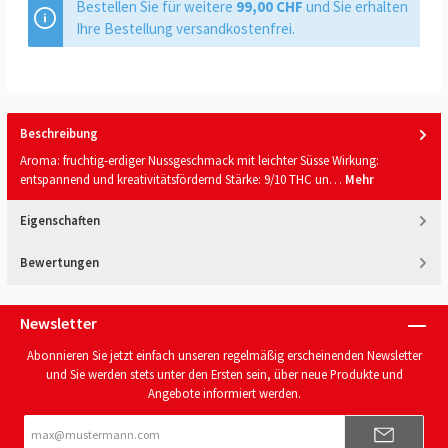
Bestellen Sie für weitere
99,00 CHF
und Sie erhalten
Ihre Bestellung versandkostenfrei.
Beschreibung
Aroma: fruchtig-erdiger Nussgeschmack mit leichter Süsse Wirkung:
entspannend und kreativitätsfördernd Stärke: 9/10 THC un…
Mehr
Eigenschaften
Bewertungen
Newsletter
Abonnieren Sie jetzt einfach unseren regelmäßig erscheinenden Newsletter
und Sie werden stets unter den Ersten sein, über neue Produkte und
Angebote informiert werden.
E-
Mail-