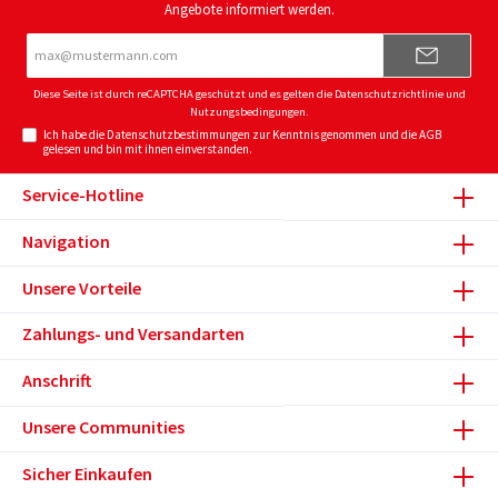
Angebote informiert werden.
E-
Mail-
Adresse*
Diese Seite ist durch reCAPTCHA geschützt und es gelten die
Datenschutzrichtlinie
und
Nutzungsbedingungen
.
Ich habe die
Datenschutzbestimmungen
zur Kenntnis genommen und die
AGB
gelesen und bin mit ihnen einverstanden.
Service-Hotline
Navigation
Unsere Vorteile
Zahlungs- und Versandarten
Anschrift
Unsere Communities
Sicher Einkaufen